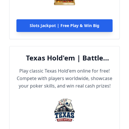
Slots Jackpot | Free Play & Win Big
Texas Hold'em | Battle
Online
Play classic Texas Hold'em online for free!
Compete with players worldwide, showcase
your poker skills, and win real cash prizes!