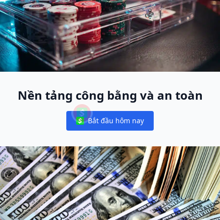
Nền tảng công bằng và an toàn
Bắt đầu hôm nay
Notifications