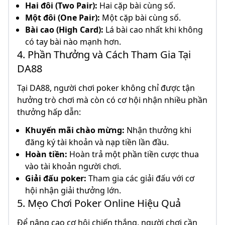
Hai đôi (Two Pair):
Hai cặp bài cùng số.
Một đôi (One Pair):
Một cặp bài cùng số.
Bài cao (High Card):
Lá bài cao nhất khi không
có tay bài nào mạnh hơn.
4. Phần Thưởng và Cách Tham Gia Tại
DA88
Tại DA88, người chơi poker không chỉ được tận
hưởng trò chơi mà còn có cơ hội nhận nhiều phần
thưởng hấp dẫn:
Khuyến mãi chào mừng:
Nhận thưởng khi
đăng ký tài khoản và nạp tiền lần đầu.
Hoàn tiền:
Hoàn trả một phần tiền cược thua
vào tài khoản người chơi.
Giải đấu poker:
Tham gia các giải đấu với cơ
hội nhận giải thưởng lớn.
5. Mẹo Chơi Poker Online Hiệu Quả
Để nâng cao cơ hội chiến thắng, người chơi cần