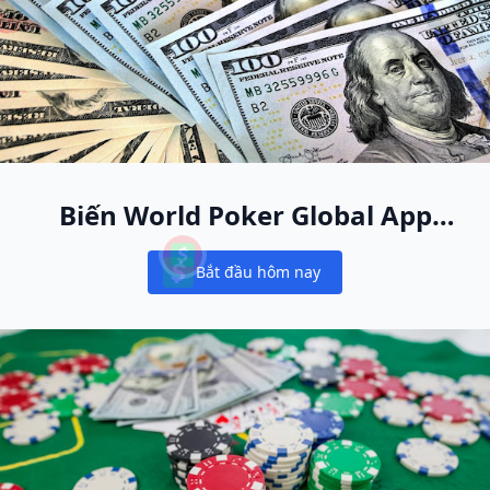
Biến World Poker Global App
thành ngôi nhà poker online
Bắt đầu hôm nay
mới của bạn
Notifications