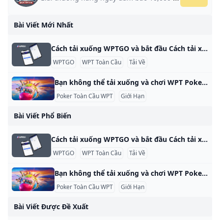
Bài Viết Mới Nhất
Cách tải xuống WPTGO và bắt đầu Cách tải xuống WPTGO và bắt đầu với Poker trực tuyến Bắt đầu với WPTGO, nền tảng poker trực tuyến được liên kết với World Poker Tour, thật đơn giản và nhanh chóng. Hãy làm theo các bước đơn giản sau để tải xuống phần mềm và thiết lập tài khoản của bạn. Bước 1: Tải ứng dụng WPTGO Để bắt đầu, hãy nhấp vào nút Tải xuống ngay trên trang web WPTGO.
WPTGO
WPT Toàn Cầu
Tải Về
Bạn không thể tải xuống và chơi WPT Poker Global ở các quốc gia và khu vực bên dưới Người chơi ở hơn 100 quốc gia có thể truy cập WPT Global Poker, nhưng có những hạn chế cụ thể dựa trên quy định của địa phương. Tại sao bạn không thể tải xuống và chơi WPT Poker Global ở các quốc gia và khu vực bên dưới Các quốc gia có thể truy cập WPT Global Người chơi có thể đăng ký và tải xuống WPT Global từ các khu vực sau:
Poker Toàn Cầu WPT
Giới Hạn
Bài Viết Phổ Biến
Cách tải xuống WPTGO và bắt đầu Cách tải xuống WPTGO và bắt đầu với Poker trực tuyến Bắt đầu với WPTGO, nền tảng poker trực tuyến được liên kết với World Poker Tour, thật đơn giản và nhanh chóng. Hãy làm theo các bước đơn giản sau để tải xuống phần mềm và thiết lập tài khoản của bạn. Bước 1: Tải ứng dụng WPTGO Để bắt đầu, hãy nhấp vào nút Tải xuống ngay trên trang web WPTGO.
WPTGO
WPT Toàn Cầu
Tải Về
Bạn không thể tải xuống và chơi WPT Poker Global ở các quốc gia và khu vực bên dưới Người chơi ở hơn 100 quốc gia có thể truy cập WPT Global Poker, nhưng có những hạn chế cụ thể dựa trên quy định của địa phương. Tại sao bạn không thể tải xuống và chơi WPT Poker Global ở các quốc gia và khu vực bên dưới Các quốc gia có thể truy cập WPT Global Người chơi có thể đăng ký và tải xuống WPT Global từ các khu vực sau:
Poker Toàn Cầu WPT
Giới Hạn
Bài Viết Được Đề Xuất