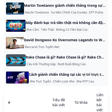
Martin Tsvetanov giành chiến thắng trong sự kiện chính Eureka phá kỷ lục tại EPT Praha Martin Tsvetanov của Bulgaria đã giành chiến thắng trong Sự kiện chính Eureka trị giá 1.100 € tại Giải PokerStars European Poker Tour (EPT) năm 2024 ở Praha, kiếm được 449.034 €. Giải đấu đã thu hút 4.732 người tham gia và tạo ra tổng giải thưởng 4.542.720 €, kết thúc với việc Tsvetanov đạt được thỏa thuận đối đầu với Gerald Karlic người Áo, người đã mang về nhà 396.
Martin Tsvetanov
Sự Kiện Chính Của Eureka
EPT Praha
Máy đánh bạc trả tiền thật mà không cần đặt cọc Chơi miễn phí Máy đánh bạc trả tiền thật mà không cần đặt cọc Chơi miễn phí Chơi slot trả tiền thật mà không yêu cầu đặt cọc là một lựa chọn hấp dẫn đối với nhiều người đam mê sòng bạc trực tuyến. Cách tiếp cận này cho phép người chơi trải nghiệm cảm giác hồi hộp khi đánh bạc mà không cần phải cam kết tài chính trước. Dưới đây, chúng tôi đi sâu vào chi tiết về cách tìm và tận hưởng những cơ hội này.
Khe Cắm
Tiền Thật
Không Có Tiền Đặt Cọc
David Dongwoo Ko Overcomes Legends to Win EPT Barcelona €5200 8-Game (€37750) PokerNews Dongwoo Ko is the most recent big winner in the PokerStars European Poker Tour (EPT) Barcelona stop, having taken down the mid-stakes 8-game event. Frank VisserLive ReporterCopy linkShare on TwitterShare on FacebookSep 03, 20244 min read Table Of Contents EPT Barcelona €5,200 8-Game Results Winner’s Reaction Early Action Action of the Day EPT Barcelona €5,200 8-Game Results Winner’s Reaction Early Action Action of the Day The €5,200 8-Game is a relatively new addition to PokerStars European Poker Tour (EPT) stops.
Baccarat Trực Tuyến Net
Rake Chase là gì? Rake Chase là gì? Rake Chase là chương trình khuyến mãi poker nhằm khuyến khích người chơi cào nhiều hơn và thưởng cho họ một cách hậu hĩnh vì điều đó. Ngược lại với cuộc đua cào, bạn không cạnh tranh với những người chơi khác mà thay vào đó bạn theo đuổi các mục tiêu cá nhân của riêng mình. Để đạt được số điểm mục tiêu, bạn cần chơi một số ván bài poker hoặc giải đấu nhất định bằng tiền thật.
Câu Hỏi Thường Gặp
Rượt Đuổi Bằng Cào
Cách giành chiến thắng tại các vị trí trực tuyến vào năm 2025 với WPT Global Các khe trực tuyến phổ biến hơn bao giờ hết, nhưng chiến thắng vẫn không chỉ là may mắn. Hướng dẫn này phá vỡ năm mẹo thực sự mà bạn có thể sử dụng để cung cấp cho mình một lợi thế đặc biệt khi chơi trên các nền tảng đáng tin cậy như WPT Global. Chọn các khe RTP cao RTP cho bạn biết số tiền được đặt trên một khe được trả lại cho người chơi theo thời gian.
Khe Trực Tuyến
Chiến Lược Khe
Khe RTP Cao
Liên
Tiêu đề
kết
#
Từ khóa
bài viết
bài
viết