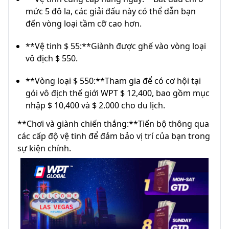
mức 5 đô la, các giải đấu này có thể dẫn bạn
đến vòng loại tầm cỡ cao hơn.
**Vệ tinh $ 55:**Giành được ghế vào vòng loại
vô địch $ 550.
**Vòng loại $ 550:**Tham gia để có cơ hội tại
gói vô địch thế giới WPT $ 12,400, bao gồm mục
nhập $ 10,400 và $ 2.000 cho du lịch.
**Chơi và giành chiến thắng:**Tiến bộ thông qua
các cấp độ vệ tinh để đảm bảo vị trí của bạn trong
sự kiện chính.