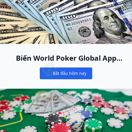
Biến World Poker Global App
thành ngôi nhà poker online
Bắt đầu hôm nay
mới của bạn
Notifications