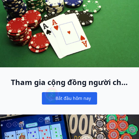
Tham gia cộng đồng người chơi
cash game lớn nhất thế giới
Bắt đầu hôm nay
Notifications