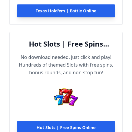
Texas Hold'em | Battle Online
Hot Slots | Free Spins
Online
No download needed, just click and play!
Hundreds of themed Slots with free spins,
bonus rounds, and non-stop fun!
Hot Slots | Free Spins Online