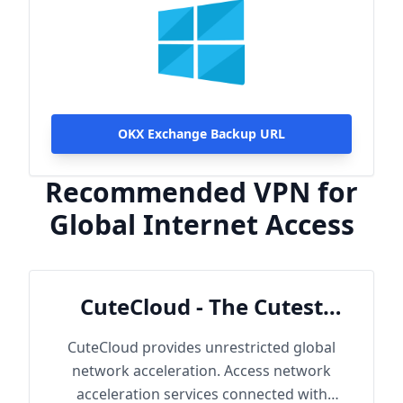
OKX Exchange Backup URL
Recommended VPN for
Global Internet Access
CuteCloud - The Cutest
Cloud
CuteCloud provides unrestricted global
network acceleration. Access network
acceleration services connected with