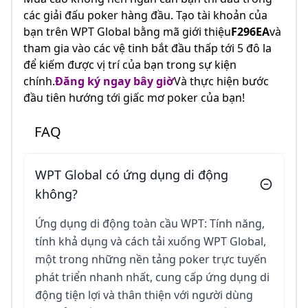
các giải đấu poker hàng đầu. Tạo tài khoản của
bạn trên WPT Global bằng mã giới thiệu
F296EA
và
tham gia vào các vệ tinh bắt đầu thấp tới 5 đô la
để kiếm được vị trí của bạn trong sự kiện
chính.
Đăng ký ngay bây giờ
Và thực hiện bước
đầu tiên hướng tới giấc mơ poker của bạn!
FAQ
WPT Global có ứng dụng di động
không?
Ứng dụng di động toàn cầu WPT: Tính năng,
tính khả dụng và cách tải xuống WPT Global,
một trong những nền tảng poker trực tuyến
phát triển nhanh nhất, cung cấp ứng dụng di
động tiện lợi và thân thiện với người dùng