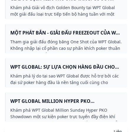
HÀNG TUẦN CỦA BẠN Ở MỨC 100 NGHÌN ĐÔ LA
Khám phá Giải vô địch Golden Bounty tại WPT Global
TRÊN WPT GLOBAL
một giải đấu loại trực tiếp tiến bộ hàng tuần với một
giải thưởng được đảm bảo 100.000 đô la và mua 25 đô
la.
MỘT PHÁT BẮN - GIẢI ĐẤU FREEZEOUT CỦA WPT
GLOBAL
Tham gia giải đấu đóng băng One Shot của WPT Global.
Không nhập lại cổ phần cao sự phấn khích poker thuần
túy. Đăng ký và kiểm tra kỹ năng của bạn ngay hôm nay.
WPT GLOBAL: SỰ LỰA CHỌN HÀNG ĐẦU CHO
NGƯỜI CHƠI POKER
Khám phá lý do tại sao WPT Global được hỗ trợ bởi các
đại sứ poker hàng đầu là nền tảng cuối cùng cho
những người đam mê poker. Đăng ký với mã WPT777 để
nhận tiền thưởng độc quyền
WPT GLOBAL MILLION HYPER PKO
SHOWDOWN: CHI TIẾT & HƯỚNG DẪN SỰ KIỆN
Khám phá WPT Global Million Sunday Hyper PKO
Showdown một sự kiện poker trực tuyến đầy điện khí
với một giải thưởng được đảm bảo khổng lồ lối vào dễ
dàng và lối chơi ly kỳ. Tìm hiểu cách nhập miễn phí và
Liên