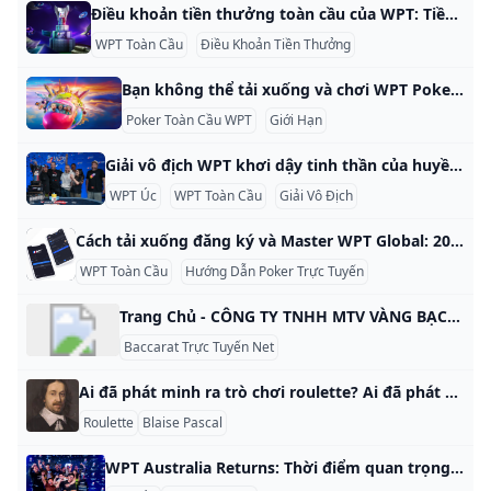
Điều khoản tiền thưởng toàn cầu của WPT: Tiền mặt được thực hiện đơn giản Tôi là Mike On Connell, người đam mê poker đồng nghiệp. Bạn hiện đang tìm kiếm thông qua WPT Global, và không nghi ngờ gì đã nhận thấy có một số ưu đãi khuyến khích khá ngọt ngào để giúp bạn tăng cường ngân hàng của mình. Chúng tôi đã phá vỡ chính xác những gì bạn cần biết về các giao dịch tiền thưởng này - đặc biệt là tiền thưởng cho khoản tiền gửi đầu tiên và làm thế nào để tận dụng tối đa chúng mà không cần phải lội qua một loạt các hợp pháp.
WPT Toàn Cầu
Điều Khoản Tiền Thưởng
Tiền Gửi Phù Hợp
Bạn không thể tải xuống và chơi WPT Poker Global ở các quốc gia và khu vực bên dưới Người chơi ở hơn 100 quốc gia có thể truy cập WPT Global Poker, nhưng có những hạn chế cụ thể dựa trên quy định của địa phương. Tại sao bạn không thể tải xuống và chơi WPT Poker Global ở các quốc gia và khu vực bên dưới Các quốc gia có thể truy cập WPT Global Người chơi có thể đăng ký và tải xuống WPT Global từ các khu vực sau:
Poker Toàn Cầu WPT
Giới Hạn
Giải vô địch WPT khơi dậy tinh thần của huyền thoại Poker người Úc James Obst Giải vô địch WPT khơi dậy tinh thần của huyền thoại Poker người Úc James Obst Sau hơn ba năm rưỡi vắng bóng trong poker trực tiếp, James Obst đã có sự trở lại ngoạn mục, đỉnh cao là chiến thắng gần đây của anh tại Giải vô địch WPT Australia. Sự trở lại đầy thắng lợi Chiến thắng của Obst tại Giải vô địch WPT Australia là một câu chuyện đáng chú ý.
WPT Úc
WPT Toàn Cầu
Giải Vô Địch
Cách tải xuống đăng ký và Master WPT Global: 2025 Guide Ultimate Guide Cách tải xuống WPT Global WPT Global có sẵn trên máy tính để bàn và thiết bị di động: **Máy tính để bàn:**Truy cập trang web chính thức của WPT Global và tải xuống máy khách Bitcoin Poker cho Windows hoặc MacOS. 124. Quá trình cài đặt đủ đơn giản, chỉ cần làm theo lời nhắc để hoàn thành thiết lập. **Điện thoại di động:**iOS (cửa hàng ứng dụng); Android (Google Play).
WPT Toàn Cầu
Hướng Dẫn Poker Trực Tuyến
Tải Xuống Bài Xì 
Trang Chủ - CÔNG TY TNHH MTV VÀNG BẠC ĐÁ QUÝ SÀI GÒN - SJC
Baccarat Trực Tuyến Net
Ai đã phát minh ra trò chơi roulette? Ai đã phát minh ra trò chơi roulette? Nguồn gốc chính xác của roulette là chủ đề gây nhiều tranh cãi và suy đoán giữa các nhà sử học và những người đam mê cờ bạc. Mặc dù không có sự đồng thuận rõ ràng về người phát minh ra trò chơi, vẫn tồn tại một số giả thuyết liên quan đến việc tạo ra trò chơi. Một trong những giả thuyết phổ biến nhất là trò chơi này được phát minh bởi nhà toán học người Pháp tên là Blaise Pascal vào thế kỷ 17.
Roulette
Blaise Pascal
WPT Australia Returns: Thời điểm quan trọng của poker tiền thật Úc đã đến Tháng 9 năm 2024, giải đấu thứ ba WPT Australia, tại khách sạn Starlight ở Gold Coast Held, điều này có nghĩa là sau một thời gian im hơi lặng tiếng, làng poker Úc sẽ mở ra những cơ hội mới để phát triển mạnh mẽ. Niềm đam mê của người chơi poker ăn tiền thật sẽ được khơi dậy. WPT Australia đánh dấu một cột mốc quan trọng khi trở thành sự kiện World Poker Tour Main Tour đầu tiên được tổ chức bên ngoài Hoa Kỳ sau hai năm rưỡi, kể từ khi WPT ra mắt vào năm 2022.