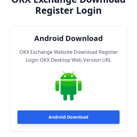
Register Login
Android Download
OKX Exchange Website Download Register
Login OKX Desktop Web Version URL
Android Download