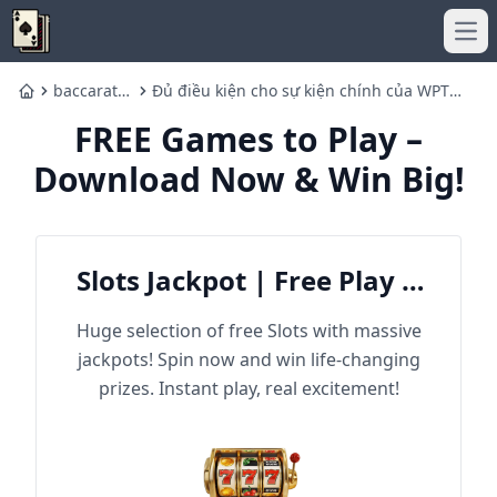
Ope
baccarat
Đủ điều kiện cho sự kiện chính của WPT
Home
trực tuyến
Global thông qua các vệ tinh mua thấp
FREE Games to Play –
Download Now & Win Big!
Slots Jackpot | Free Play &
Win Big
Huge selection of free Slots with massive
jackpots! Spin now and win life-changing
prizes. Instant play, real excitement!