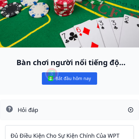
Bàn chơi người nổi tiếng độc
nhất
Bắt đầu hôm nay
Notifications
Hỏi đáp
Đủ Điều Kiện Cho Sự Kiện Chính Của WPT