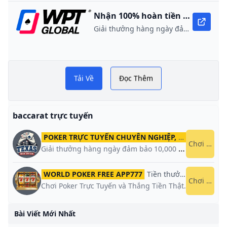
Nhận 100% hoàn tiền khi nạp lần đầu
Giải thưởng hàng ngày đảm bảo 10,000 USD
t
Tải Về
Đọc Thêm
baccarat trực tuyến
POKER TRỰC TUYẾN CHUYÊN NGHIỆP, GIÀNH GIẢI THƯỞNG HẤP DẪN
Chơi ngay
Giải thưởng hàng ngày đảm bảo 10,000 USD
WORLD POKER FREE APP777
Tiền thưởng chào mừng
Chơi ngay
Chơi Poker Trực Tuyến và Thắng Tiền Thật.
Bài Viết Mới Nhất