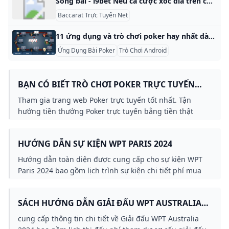
Sòng bài - i9bet Nếu cá cược xóc đĩa trên các thiết bị PC đang ngày càng trở nên … Đối với sự phát triển vượt trội của nền công nghiệp cá cược hiện nay, … 1 Comments Cách chơi xóc đĩa đã không còn xa lạ với mọi tín đồ của trò … 1 Comments Xóc đĩa online là trò chơi không còn xa lạ gì trong giới cá cược … Xóc đĩa bịp chắc hẳn đã quá phổ biến và những cược thủ thường chơi …
Baccarat Trực Tuyến Net
11 ứng dụng và trò chơi poker hay nhất dành cho Android 11 ứng dụng và trò chơi poker hay nhất dành cho Android Poker đã xuất hiện từ lâu và vẫn là một trong những trò chơi bài phổ biến nhất thế giới. Hãy cùng xem các ứng dụng và trò chơi poker hay nhất dành cho Android! Poker là một trong những trò chơi bài phổ biến nhất trên thế giới. Có nhiều biến thể và dễ chơi; chỉ cần đặt cược một vài đô la và thử vận ​​​​may của bạn.
Ứng Dụng Bài Poker
Trò Chơi Android
BẠN CÓ BIẾT TRÒ CHƠI POKER TRỰC TUYẾN
WPTGO
Tham gia trang web Poker trực tuyến tốt nhất. Tận
hưởng tiền thưởng Poker trực tuyến bằng tiền thật
HƯỚNG DẪN SỰ KIỆN WPT PARIS 2024
Hướng dẫn toàn diện được cung cấp cho sự kiện WPT
Paris 2024 bao gồm lịch trình sự kiện chi tiết phí mua
vào cơ cấu giải thưởng và yêu cầu tham gia. Sự kiện sẽ
được tổ chức tại Paris từ ngày 14 đến ngày 28 tháng 10
SÁCH HƯỚNG DẪN GIẢI ĐẤU WPT AUSTRALIA
năm 2024 bao gồm nhiều sự kiện quan trọng chẳng
2024
hạn như WPT Prime Championship WPT Super High
cung cấp thông tin chi tiết về Giải đấu WPT Australia
Roller v.v.