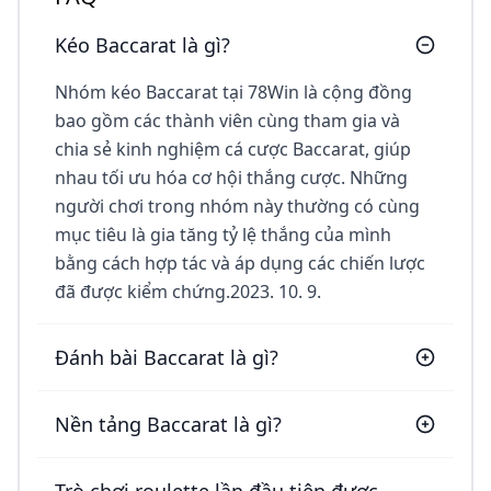
Kéo Baccarat là gì?
Nhóm kéo Baccarat tại 78Win là cộng đồng
bao gồm các thành viên cùng tham gia và
chia sẻ kinh nghiệm cá cược Baccarat, giúp
nhau tối ưu hóa cơ hội thắng cược. Những
người chơi trong nhóm này thường có cùng
mục tiêu là gia tăng tỷ lệ thắng của mình
bằng cách hợp tác và áp dụng các chiến lược
đã được kiểm chứng.2023. 10. 9.
Đánh bài Baccarat là gì?
Nền tảng Baccarat là gì?
Trò chơi roulette lần đầu tiên được