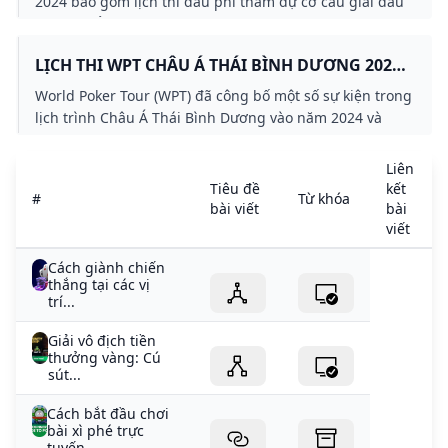
2024 bao gồm lịch thi đấu phí tham dự cơ cấu giải đấu
và các thể lệ quan trọng.
LỊCH THI WPT CHÂU Á THÁI BÌNH DƯƠNG 2024-
2025
World Poker Tour (WPT) đã công bố một số sự kiện trong
lịch trình Châu Á Thái Bình Dương vào năm 2024 và
2025. Dưới đây là thông tin chi tiết chính:
Liên
Tiêu đề
kết
#
Từ khóa
bài viết
bài
viết
Cách giành chiến
thắng tại các vị
trí...
Giải vô địch tiền
thưởng vàng: Cú
sút...
Cách bắt đầu chơi
bài xì phé trực
tuyến...