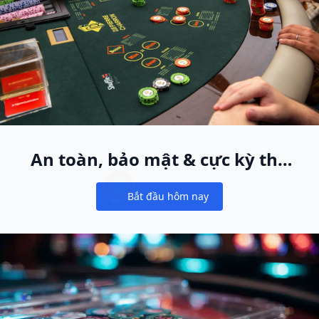
An toàn, bảo mật & cực kỳ thú
vị
Bắt đầu hôm nay
Notifications