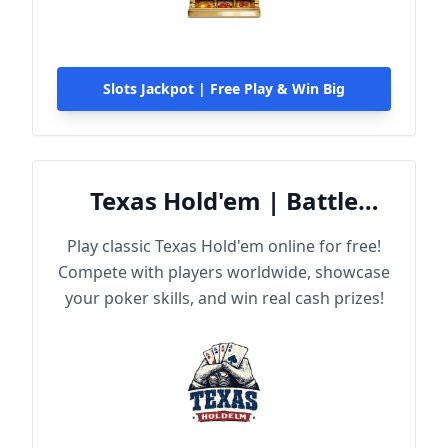
Slots Jackpot | Free Play & Win Big
Texas Hold'em | Battle
Online
Play classic Texas Hold'em online for free!
Compete with players worldwide, showcase
your poker skills, and win real cash prizes!