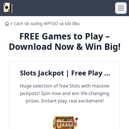
Ope
Cách tải xuống WPTGO và bắt đầu
Home
FREE Games to Play –
Download Now & Win Big!
Slots Jackpot | Free Play &
Win Big
Huge selection of free Slots with massive
jackpots! Spin now and win life-changing
prizes. Instant play, real excitement!