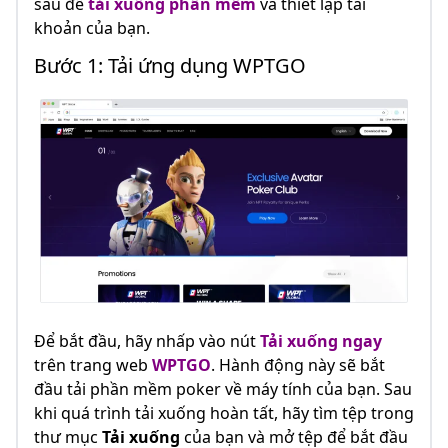
sau để
tải xuống phần mềm
và thiết lập tài
khoản của bạn.
Bước 1: Tải ứng dụng WPTGO
Để bắt đầu, hãy nhấp vào nút
Tải xuống ngay
trên trang web
WPTGO
. Hành động này sẽ bắt
đầu tải phần mềm poker về máy tính của bạn. Sau
khi quá trình tải xuống hoàn tất, hãy tìm tệp trong
thư mục
Tải xuống
của bạn và mở tệp để bắt đầu