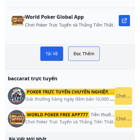
World Poker Global App
Chơi Poker Trực Tuyến và Thắng Tiền Thật.
ccarat
baccarat t
Tải Về
Đọc Thêm
BACCARAT 
baccarat trực tuyến
POKER TRỰC TUYẾN CHUYÊN NGHIỆP, GIÀNH GIẢI THƯỞNG HẤP DẪN
Chơi ngay
Giải thưởng hàng ngày đảm bảo 10,000 USD
WORLD POKER FREE APP777
Tiền thưởng chào mừng
Chơi ngay
Chơi Poker Trực Tuyến và Thắng Tiền Thật.
Bài Viết Mới Nhất