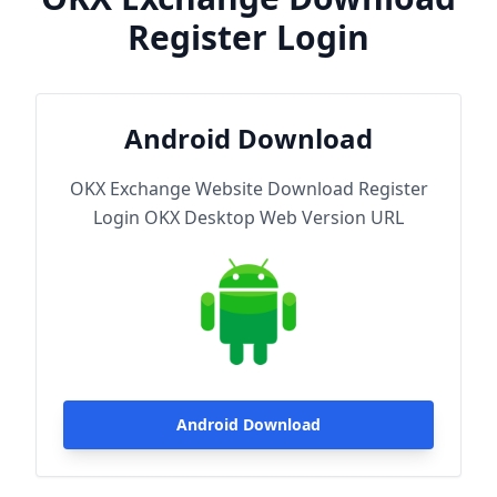
Register Login
Android Download
OKX Exchange Website Download Register
Login OKX Desktop Web Version URL
Android Download