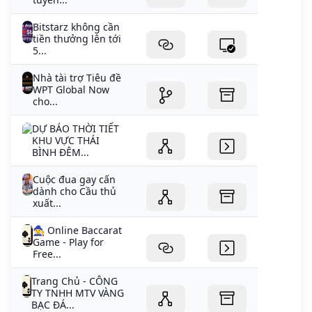
Bitstarz không cần
tiền thưởng lên tới
5...
Nhà tài trợ Tiêu đề
WPT Global Now
cho...
DỰ BÁO THỜI TIẾT
KHU VỰC THÁI
BÌNH ĐÊM...
Cuộc đua gay cấn
dành cho Cầu thủ
xuất...
🧙 Online Baccarat
Game - Play for
Free...
Trang Chủ - CÔNG
TY TNHH MTV VÀNG
BẠC ĐÁ...