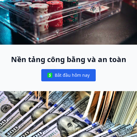
Nền tảng công bằng và an toàn
Bắt đầu hôm nay
Notifications