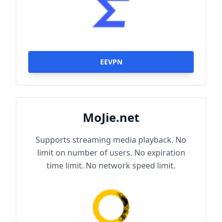
EEVPN
MoJie.net
Supports streaming media playback. No
limit on number of users. No expiration
time limit. No network speed limit.