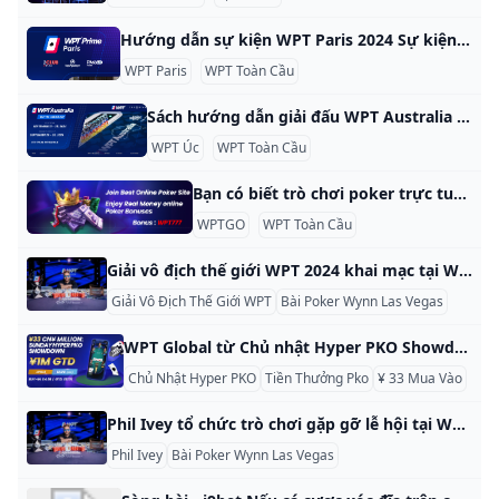
Hướng dẫn sự kiện WPT Paris 2024 Sự kiện WPT Paris 2024 được cung cấp hướng dẫn toàn diện, bao gồm lịch trình sự kiện chi tiết, phí mua vào, cơ c
WPT Paris
WPT Toàn Cầu
Sách hướng dẫn giải đấu WPT Australia 2024 Cuốn sách này cung cấp thông tin chi tiết về Giải đấu WPT Australia 2024, bao gồm lịch thi đấu, phí tham gia, cơ cấu giải đấu và các quy tắc quan trọng. Giải đấu sẽ được tổ chức tại The Star Casino ở Gold Coast, Úc từ ngày 20 đến ngày 25 tháng 9 năm 2024. Sự kiện chính là Giải đấu vô địch trị giá 8.000 đô la Úc và người tham gia có thể đủ điều kiện thông qua nhiều giải đấu vệ tinh.
WPT Úc
WPT Toàn Cầu
Bạn có biết trò chơi poker trực tuyến WPTGO WPTGO, hay WPT Global, là một nền tảng poker trực tuyến hoạt động dưới sự bảo trợ của World Poker Tour (WPT). Ra mắt vào tháng 4 năm 2022, WPT Global đặt mục tiêu mang trải nghiệm WPT nổi tiếng đến với khán giả ảo, cung cấp nhiều trò chơi và giải đấu poker cho người chơi trên toàn thế giới. Tổng quan về WPT Toàn cầu WPT Global được công nhận là trang web poker trực tuyến chính thức của World Poker Tour, điều này giúp tăng thêm mức độ tin cậy cho hoạt động của nó.
WPTGO
WPT Toàn Cầu
Giải vô địch thế giới WPT 2024 khai mạc tại Wynn Las Vegas: Điều gì sẽ xảy ra Lễ hội vô địch thế giới World Poker Tour (WPT) đã quay trở lại Wynn Las Vegas cho một mùa giải 2024 đầy hành động. Bắt đầu từ ngày 3 tháng 12, lễ hội có một lịch trình giải đấu phong phú, bao gồm Giải vô địch WPT Prime trị giá 1.100 đô la rất được mong đợi và Giải vô địch thế giới WPT trị giá 10.400 đô la.
Giải Vô Địch Thế Giới WPT
Bài Poker Wynn Las Vegas
Giải Đấ
WPT Global từ Chủ nhật Hyper PKO Showdown: Mua thấp phấn khích cao Sự kiện: Chủ nhật Hyperâ PKO Showdown Mua vào: Â 33 (khoảng 4,56 đô la) Cam kết: ¥ 1.000.000 (trong khu vực $ 137K) Ngày & giờ: 06 tháng 4 lúc 12:00 UTC Loại: Knockout tiến bộ (PKO), Â hông turbo cấu trúc Tại sao lại là Hyperâ? Bởi vì nó đi trong nano giây. Người rèm tăng nhanh, các cầu thủ bị loại nhanh hơn và toàn bộ giải đấu được hoàn thành trong khoảng bốn giờ.
Chủ Nhật Hyper PKO
Tiền Thưởng Pko
¥ 33 Mua Vào
Phil Ivey tổ chức trò chơi gặp gỡ lễ hội tại Wynn Las Vegas vào tháng 12 này Huyền thoại poker Phil Ivey sẽ bước vào phòng poker Wynn Las Vegas vào ngày 17 tháng 12 để tham gia Trò chơi gặp gỡ đặc biệt theo chủ đề Giáng sinh (MUG). Không, Poker Hall of Famer không theo đuổi hành động đặt cược thấp để xây dựng lại tài khoản ngân hàng của mình. Thay vào đó, chiêu đãi ngày lễ này là một phần của lễ kỷ niệm lớn hơn do đội WPT Global và World Poker Tour (WPT) tổ chức.
Phil Ivey
Bài Poker Wynn Las Vegas
Sự Kiện Giáng Sinh WPT