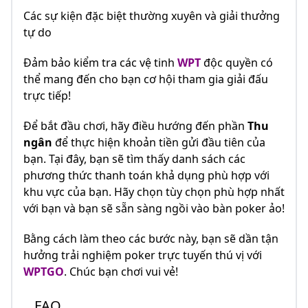
Các sự kiện đặc biệt thường xuyên và giải thưởng
tự do
Đảm bảo kiểm tra các vệ tinh
WPT
độc quyền có
thể mang đến cho bạn cơ hội tham gia giải đấu
trực tiếp!
Để bắt đầu chơi, hãy điều hướng đến phần
Thu
ngân
để thực hiện khoản tiền gửi đầu tiên của
bạn. Tại đây, bạn sẽ tìm thấy danh sách các
phương thức thanh toán khả dụng phù hợp với
khu vực của bạn. Hãy chọn tùy chọn phù hợp nhất
với bạn và bạn sẽ sẵn sàng ngồi vào bàn poker ảo!
Bằng cách làm theo các bước này, bạn sẽ dần tận
hưởng trải nghiệm poker trực tuyến thú vị với
WPTGO
. Chúc bạn chơi vui vẻ!
FAQ