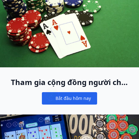
Tham gia cộng đồng người chơi
cash game lớn nhất thế giới
Bắt đầu hôm nay
Notifications