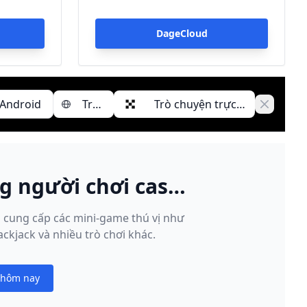
DageCloud
 Android
Trò
Trò chuyện trực
Close ba
chơi
tiếp
H5
g người chơi cash
ất thế giới
 cung cấp các mini-game thú vị như
ackjack và nhiều trò chơi khác.
 hôm nay
s