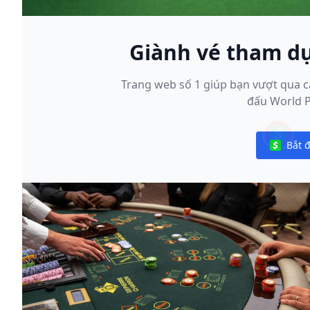
Giành vé tham dự
Poker Free App 
Trang web số 1 giúp bạn vượt qua cá
đấu World P
Bắt 
Notificat