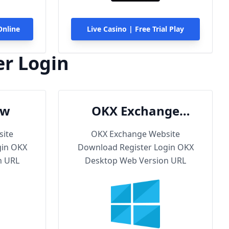
Online
Live Casino | Free Trial Play
r Login
ow
OKX Exchange
Backup URL
ite
OKX Exchange Website
gin OKX
Download Register Login OKX
n URL
Desktop Web Version URL