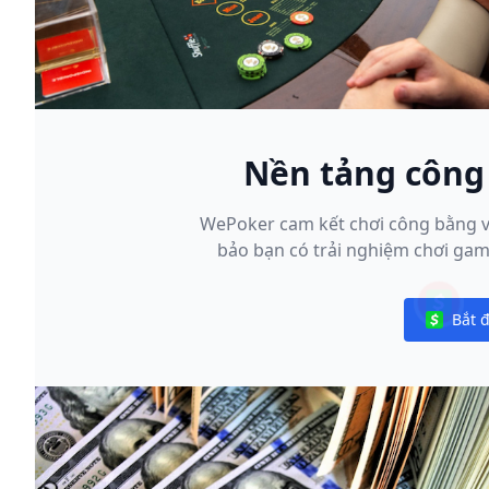
Nền tảng công
WePoker cam kết chơi công bằng v
bảo bạn có trải nghiệm chơi gam
Bắt 
Notificat