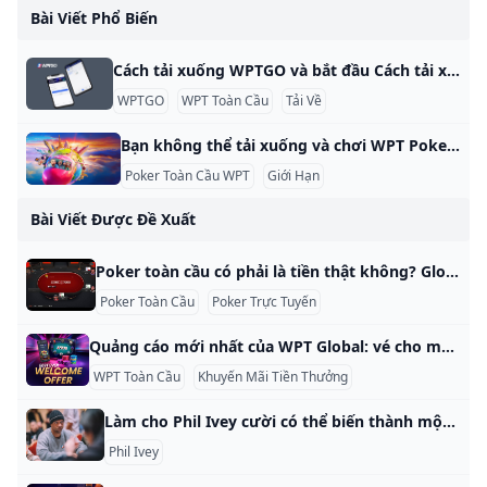
Bài Viết Phổ Biến
Cách tải xuống WPTGO và bắt đầu Cách tải xuống WPTGO và bắt đầu với Poker trực tuyến Bắt đầu với WPTGO, nền tảng poker trực tuyến được liên kết với World Poker Tour, thật đơn giản và nhanh chóng. Hãy làm theo các bước đơn giản sau để tải xuống phần mềm và thiết lập tài khoản của bạn. Bước 1: Tải ứng dụng WPTGO Để bắt đầu, hãy nhấp vào nút Tải xuống ngay trên trang web WPTGO.
WPTGO
WPT Toàn Cầu
Tải Về
Bạn không thể tải xuống và chơi WPT Poker Global ở các quốc gia và khu vực bên dưới Người chơi ở hơn 100 quốc gia có thể truy cập WPT Global Poker, nhưng có những hạn chế cụ thể dựa trên quy định của địa phương. Tại sao bạn không thể tải xuống và chơi WPT Poker Global ở các quốc gia và khu vực bên dưới Các quốc gia có thể truy cập WPT Global Người chơi có thể đăng ký và tải xuống WPT Global từ các khu vực sau:
Poker Toàn Cầu WPT
Giới Hạn
Bài Viết Được Đề Xuất
Poker toàn cầu có phải là tiền thật không? Global Poker kết hợp trò chơi xã hội với cơ hội kiếm được tiền thật. Mô hình rút thăm trúng thưởng hợp pháp của nó làm cho nó trở thành một nền tảng phổ biến ở Hoa Kỳ và Canada. Tìm hiểu hệ thống tiền tệ của Global Poker Tiền vàng Tiền vàng chỉ nhằm mục đích giải trí và không thể quy đổi thành tiền mặt. Chúng được bao gồm trong các gói mà người chơi có thể mua.
Poker Toàn Cầu
Poker Trực Tuyến
Mô Hình Rút Thăm Trúng
Quảng cáo mới nhất của WPT Global: vé cho một số tiền chơi bổ sung Này người hâm mộ poker! Trong khi bạn đã nhận được sự hồi hộp của mình tại các bảng poker toàn cầu của WPT, hành động tiếp tục trên đường chân trời là một chương trình khuyến mãi tiền thưởng mà đóng gói một số cú đấm nghiêm trọng. WPTÂ Global có ưu đãi tiền gửi đầu tiên hào phóng, như được xác nhận trên trang tiền thưởng chính thức của nó (https://wptglobal.
WPT Toàn Cầu
Khuyến Mãi Tiền Thưởng
Tiền Gửi Phù Hợp
Làm cho Phil Ivey cười có thể biến thành một ngày trả lương 1 triệu đô la Bạn nghĩ mình đủ hài hước để giành được 1 triệu USD? Tham gia ClubWPT Gold $5M Freeroll Invitational! Bạn có đủ khả năng để khiến huyền thoại poker Phil Ivey bật cười không? Bây giờ là cơ hội để bạn giành được Hộ chiếu Vàng để tham gia ClubWPT Gold $5M Freeroll Invitational vào tháng 12! Có một số cách để đảm bảo vị trí của bạn, bao gồm xổ số và các cuộc thi trên mạng xã hội do đại sứ WPT tổ chức.
Phil Ivey