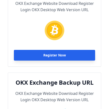
OKX Exchange Website Download Register
Login OKX Desktop Web Version URL
Register Now
OKX Exchange Backup URL
OKX Exchange Website Download Register
Login OKX Desktop Web Version URL