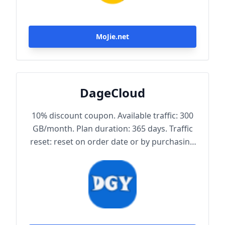
MoJie.net
DageCloud
10% discount coupon. Available traffic: 300
GB/month. Plan duration: 365 days. Traffic
reset: reset on order date or by purchasing
traffic package. Maximum achievable
bandwidth: 1000 Mbps. Node protocol:
Trojan.