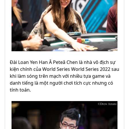
Đài Loan Yen Han Â Peteâ Chen là nhà vô địch sự
kiện chính của World Series World Series 2022 sau
khi làm sóng trên mạch với nhiều tựa game và
danh tiếng là một người chơi tích cực nhưng có
tính toán.