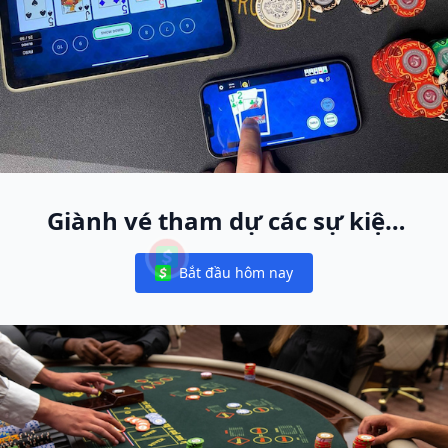
Giành vé tham dự các sự kiện
World Poker Free App trực tiếp
Bắt đầu hôm nay
toàn cầu
Notifications