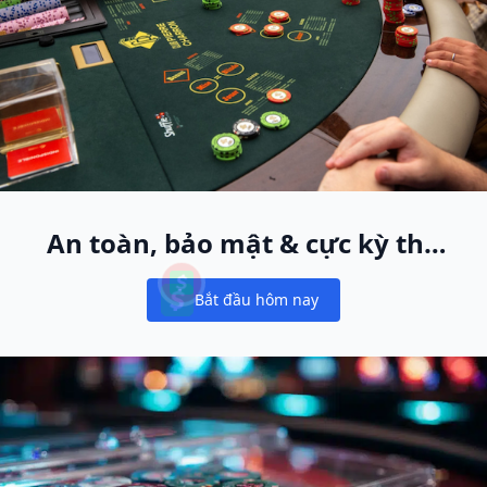
An toàn, bảo mật & cực kỳ thú
vị
Bắt đầu hôm nay
Notifications