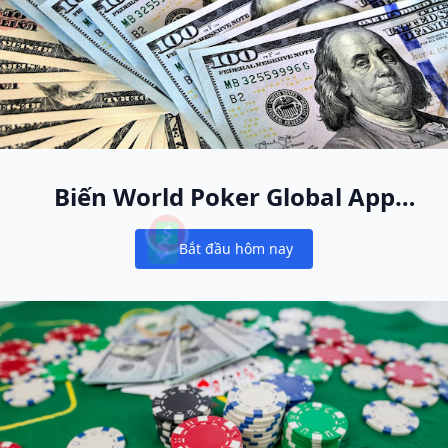
Biến World Poker Global App
thành ngôi nhà poker online
Bắt đầu hôm nay
mới của bạn
Notifications