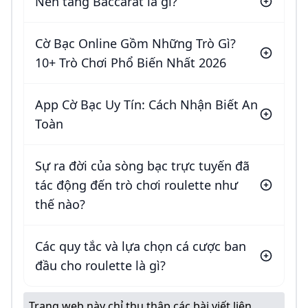
Nền tảng Baccarat là gì?
Cờ Bạc Online Gồm Những Trò Gì?
10+ Trò Chơi Phổ Biến Nhất 2026
App Cờ Bạc Uy Tín: Cách Nhận Biết An
Toàn
Sự ra đời của sòng bạc trực tuyến đã
tác động đến trò chơi roulette như
thế nào?
Các quy tắc và lựa chọn cá cược ban
đầu cho roulette là gì?
Trang web này chỉ thu thập các bài viết liên