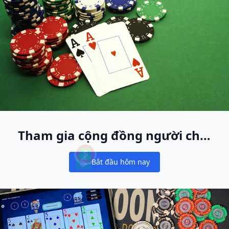
Tham gia cộng đồng người chơi
cash game lớn nhất thế giới
Bắt đầu hôm nay
Notifications