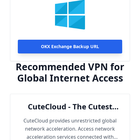
OKX Exchange Backup URL
Recommended VPN for
Global Internet Access
CuteCloud - The Cutest
Cloud
CuteCloud provides unrestricted global
network acceleration. Access network
acceleration services connected with