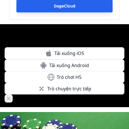
DageCloud
Tải xuống iOS
Tải xuống Android
Trò chơi H5
Trò chuyện trực tiếp
Close banner