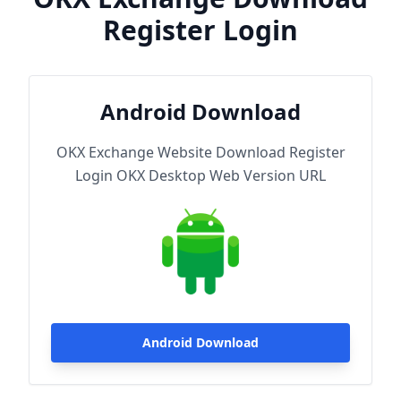
Register Login
Android Download
OKX Exchange Website Download Register
Login OKX Desktop Web Version URL
Android Download