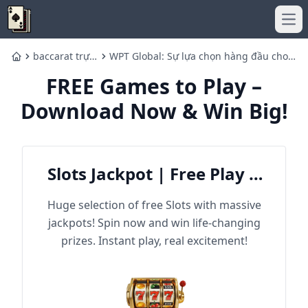
Ope
baccarat trực
WPT Global: Sự lựa chọn hàng đầu cho
Home
tuyến
người chơi poker
FREE Games to Play –
Download Now & Win Big!
Slots Jackpot | Free Play &
Win Big
Huge selection of free Slots with massive
jackpots! Spin now and win life-changing
prizes. Instant play, real excitement!