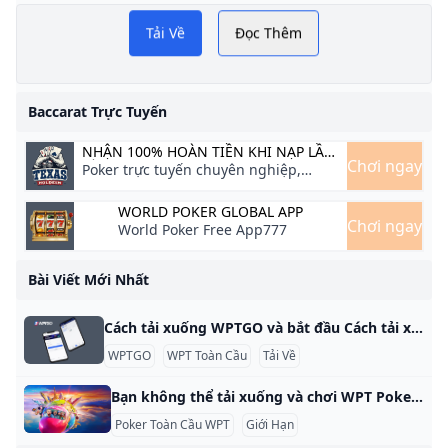
t
Tải Về
Đọc Thêm
Baccarat Trực Tuyến
NHẬN 100% HOÀN TIỀN KHI NẠP LẦN
Chơi ngay
ĐẦU
Poker trực tuyến chuyên nghiệp,
giành giải thưởng hấp dẫn
WORLD POKER GLOBAL APP
Chơi ngay
World Poker Free App777
Bài Viết Mới Nhất
Cách tải xuống WPTGO và bắt đầu Cách tải xuống WPTGO và bắt đầu với Poker trực tuyến Bắt đầu với WPTGO, nền tảng poker trực tuyến được liên kết với World Poker Tour, thật đơn giản và nhanh chóng. Hãy làm theo các bước đơn giản sau để tải xuống phần mềm và thiết lập tài khoản của bạn. Bước 1: Tải ứng dụng WPTGO Để bắt đầu, hãy nhấp vào nút Tải xuống ngay trên trang web WPTGO.
WPTGO
WPT Toàn Cầu
Tải Về
Bạn không thể tải xuống và chơi WPT Poker Global ở các quốc gia và khu vực bên dưới Người chơi ở hơn 100 quốc gia có thể truy cập WPT Global Poker, nhưng có những hạn chế cụ thể dựa trên quy định của địa phương. Tại sao bạn không thể tải xuống và chơi WPT Poker Global ở các quốc gia và khu vực bên dưới Các quốc gia có thể truy cập WPT Global Người chơi có thể đăng ký và tải xuống WPT Global từ các khu vực sau:
Poker Toàn Cầu WPT
Giới Hạn