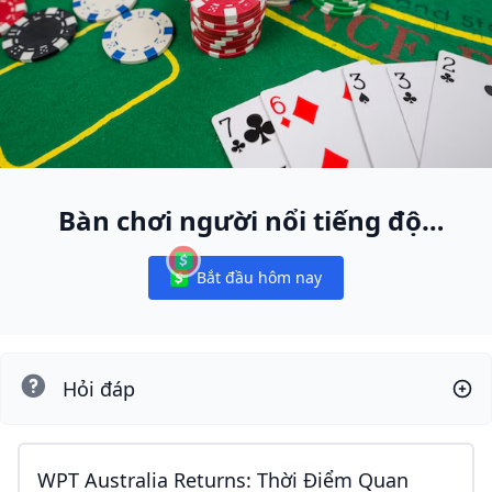
Bàn chơi người nổi tiếng độc
nhất
Bắt đầu hôm nay
Notifications
Hỏi đáp
WPT Australia Returns: Thời Điểm Quan