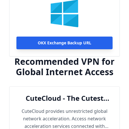
OKX Exchange Backup URL
Recommended VPN for
Global Internet Access
CuteCloud - The Cutest
Cloud
CuteCloud provides unrestricted global
network acceleration. Access network
acceleration services connected with