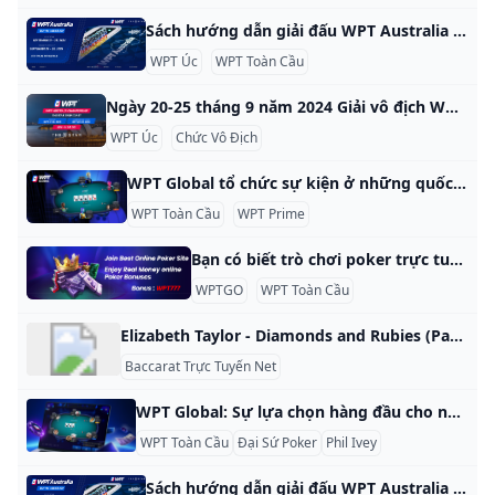
Sách hướng dẫn giải đấu WPT Australia 2024 Cuốn sách này cung cấp thông tin chi tiết về Giải đấu WPT Australia 2024, bao gồm lịch thi đấu, phí tham gia, cơ cấu giải đấu và các quy tắc quan trọng. Giải đấu sẽ được tổ chức tại The Star Casino ở Gold Coast, Úc từ ngày 20 đến ngày 25 tháng 9 năm 2024. Sự kiện chính là Giải đấu vô địch trị giá 8.000 đô la Úc và người tham gia có thể đủ điều kiện thông qua nhiều giải đấu vệ tinh.
WPT Úc
WPT Toàn Cầu
Ngày 20-25 tháng 9 năm 2024 Giải vô địch WPT Úc Giải vô địch WPT Úc Thời gian nắm giữ: 20-25/09/2024 Địa điểm: The Star Gold Coast, Úc Mua vào sự kiện chính: 8.000 đô la Úc (khoảng 5.300 đô la Mỹ) Chi tiết sự kiện chính Tổng giải thưởng được đảm bảo: 5 triệu đô la Úc (khoảng 3,3 triệu đô la Mỹ) Lịch trình: Ngày 20 tháng 9: Ngày 1A Ngày 21 tháng 9: Ngày 1B Ngày 22 tháng 9: Ngày 1C
WPT Úc
Chức Vô Địch
WPT Global tổ chức sự kiện ở những quốc gia và khu vực nào? WPT tổ chức các sự kiện trên toàn thế giới Kể từ khi thành lập vào năm 2002, WPT (World Poker Tour) đã tổ chức nhiều sự kiện nhỏ trên khắp thế giới. Theo thông tin bách khoa toàn thư, WPT đã thành lập hơn 70 trạm phụ ở Bắc Mỹ, Châu Âu và Châu Á. Sự phát triển của WPT ở Châu Á Tại Châu Á, WPT là một trong những tổ chức đầu tiên tổ chức thành công các giải đấu poker chuyên nghiệp quy mô lớn tại Trung Quốc đại lục.
WPT Toàn Cầu
WPT Prime
Bạn có biết trò chơi poker trực tuyến WPTGO WPTGO, hay WPT Global, là một nền tảng poker trực tuyến hoạt động dưới sự bảo trợ của World Poker Tour (WPT). Ra mắt vào tháng 4 năm 2022, WPT Global đặt mục tiêu mang trải nghiệm WPT nổi tiếng đến với khán giả ảo, cung cấp nhiều trò chơi và giải đấu poker cho người chơi trên toàn thế giới. Tổng quan về WPT Toàn cầu WPT Global được công nhận là trang web poker trực tuyến chính thức của World Poker Tour, điều này giúp tăng thêm mức độ tin cậy cho hoạt động của nó.
WPTGO
WPT Toàn Cầu
Elizabeth Taylor - Diamonds and Rubies (Page 1) — Perfume Selection Tips for Women — Fragrantica Club Elizabeth Taylor - Diamonds and Rubies (Page 1) — Perfume Selection Tips for Women — Fragrantica Club — Perfume Lovers Online Club Fragrantica Club → Perfume Selection Tips for Women → Elizabeth Taylor - Diamonds and Rubies Pages1 You must login or register to post a reply RSS topic feed Posts: 24 1Topic by ToadyNosePermanent link to this post PerfumesCurrently wearing PerfumesCurrently wearing PerfumesThe member still hasn’t selected the perfume
Baccarat Trực Tuyến Net
WPT Global: Sự lựa chọn hàng đầu cho người chơi poker Theo như chúng tôi biết, WPT Global là phòng duy nhất trên thị trường cung cấp một danh sách các đại sứ đa dạng và rộng rãi như vậy cho các gói giải đấu của họ. Các đại sứ được các nhân cách được đánh giá cao và có kinh nghiệm trong lĩnh vực poker, cho vay ảnh hưởng và uy tín của họ đối với nền tảng. Gặp gỡ các huyền thoại poker cung cấp năng lượng cho WPT Global Cách tốt nhất để mô tả Phil Ivey là bằng cách gọi anh ta là “Tiger Woods of Poker” với mười chiến thắng vòng tay WSOP và một thành viên Poker Hall of Fame.
WPT Toàn Cầu
Đại Sứ Poker
Phil Ivey
Sách hướng dẫn giải đấu WPT Australia 2024 Cuốn sách này cung cấp thông tin chi tiết về Giải đấu WPT Australia 2024, bao gồm lịch thi đấu, phí tham gia, cơ cấu giải đấu và các quy tắc quan trọng. Giải đấu sẽ được tổ chức tại The Star Casino ở Gold Coast, Úc từ ngày 20 đến ngày 25 tháng 9 năm 2024. Sự kiện chính là Giải đấu vô địch trị giá 8.000 đô la Úc và người tham gia có thể đủ điều kiện thông qua nhiều giải đấu vệ tinh.