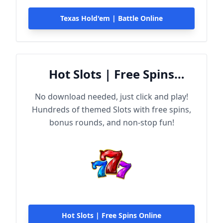
Texas Hold'em | Battle Online
Hot Slots | Free Spins
Online
No download needed, just click and play!
Hundreds of themed Slots with free spins,
bonus rounds, and non-stop fun!
Hot Slots | Free Spins Online