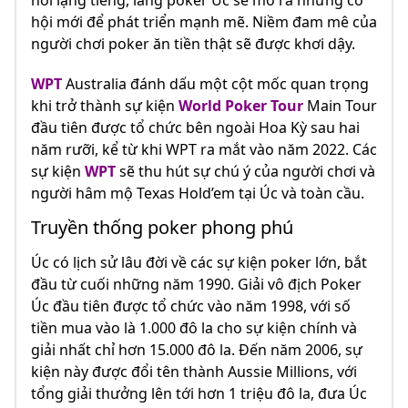
hội mới để phát triển mạnh mẽ. Niềm đam mê của
người chơi poker ăn tiền thật sẽ được khơi dậy.
WPT
Australia đánh dấu một cột mốc quan trọng
khi trở thành sự kiện
World Poker Tour
Main Tour
đầu tiên được tổ chức bên ngoài Hoa Kỳ sau hai
năm rưỡi, kể từ khi WPT ra mắt vào năm 2022. Các
sự kiện
WPT
sẽ thu hút sự chú ý của người chơi và
người hâm mộ Texas Hold’em tại Úc và toàn cầu.
Truyền thống poker phong phú
Úc có lịch sử lâu đời về các sự kiện poker lớn, bắt
đầu từ cuối những năm 1990. Giải vô địch Poker
Úc đầu tiên được tổ chức vào năm 1998, với số
tiền mua vào là 1.000 đô la cho sự kiện chính và
giải nhất chỉ hơn 15.000 đô la. Đến năm 2006, sự
kiện này được đổi tên thành Aussie Millions, với
tổng giải thưởng lên tới hơn 1 triệu đô la, đưa Úc