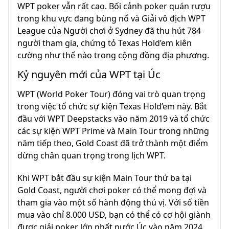
WPT poker vẫn rất cao. Bối cảnh poker quán rượu
trong khu vực đang bùng nổ và Giải vô địch WPT
League của Người chơi ở Sydney đã thu hút 784
người tham gia, chứng tỏ Texas Hold’em kiên
cường như thế nào trong cộng đồng địa phương.
Kỷ nguyên mới của WPT tại Úc
WPT (World Poker Tour) đóng vai trò quan trọng
trong việc tổ chức sự kiện Texas Hold’em này. Bắt
đầu với WPT Deepstacks vào năm 2019 và tổ chức
các sự kiện WPT Prime và Main Tour trong những
năm tiếp theo, Gold Coast đã trở thành một điểm
dừng chân quan trọng trong lịch WPT.
Khi WPT bắt đầu sự kiện Main Tour thứ ba tại
Gold Coast, người chơi poker có thể mong đợi và
tham gia vào một số hành động thú vị. Với số tiền
mua vào chỉ 8.000 USD, bạn có thể có cơ hội giành
được giải poker lớn nhất nước Úc vào năm 2024.