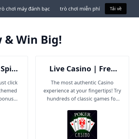
trò chơi máy đánh bạc
trò chơi miễn phí
Tải về
 & Win Big!
 Spins
Live Casino | Free
Trial Play
st click
The most authentic Casino
 themed
experience at your fingertips! Try
 bonus
hundreds of classic games for
 fun!
free, feel the thrill, win real
rewards!