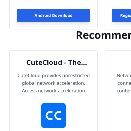
Android Download
Regis
Recommend
CuteCloud - The
Cutest Cloud
CuteCloud provides unrestricted
Networ
global network acceleration.
conne
Access network acceleration
conten
services connected with
hundreds of content providers
worldwide. With up to 2000Mbps
single-line access capacity and
1000+ high-speed servers