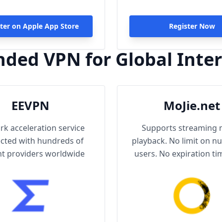
ter on Apple App Store
Register Now
ed VPN for Global Inter
EEVPN
MoJie.net
k acceleration service
Supports streaming 
cted with hundreds of
playback. No limit on n
t providers worldwide
users. No expiration tim
No network speed li