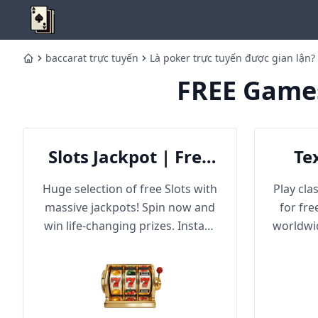
baccarat trực tuyến
Là poker trực tuyến được gian lận?
Home
FREE Games
Slots Jackpot | Free
Te
Play & Win Big
B
Huge selection of free Slots with
Play cla
massive jackpots! Spin now and
for fre
win life-changing prizes. Instant
worldwi
play, real excitement!
skills,