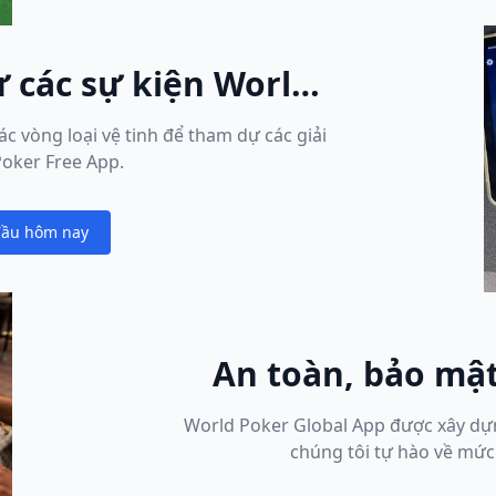
 các sự kiện World
trực tiếp toàn cầu
c vòng loại vệ tinh để tham dự các giải
oker Free App.
đầu hôm nay
ions
An toàn, bảo mật
World Poker Global App được xây dựn
chúng tôi tự hào về mức