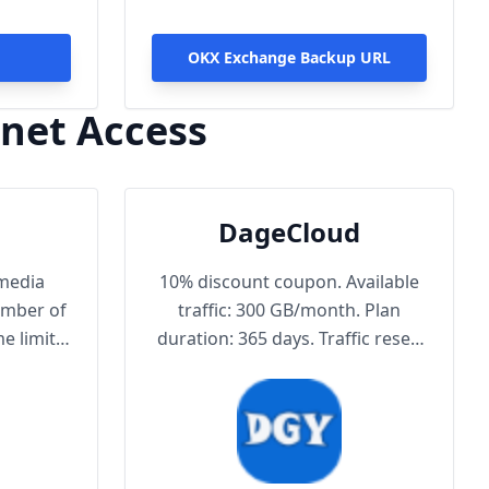
OKX Exchange Backup URL
net Access
DageCloud
media
10% discount coupon. Available
umber of
traffic: 300 GB/month. Plan
e limit.
duration: 365 days. Traffic reset:
mit.
reset on order date or by
purchasing traffic package.
Maximum achievable bandwidth:
1000 Mbps. Node protocol:
Trojan.