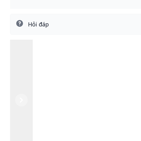
Hỏi đáp
Previous
Next