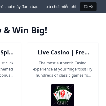
trò chơi máy đánh bạc
trò chơi miễn phí
Tải về
 & Win Big!
 Spins
Live Casino | Free
Trial Play
st click
The most authentic Casino
 themed
experience at your fingertips! Try
 bonus
hundreds of classic games for
 fun!
free, feel the thrill, win real
rewards!