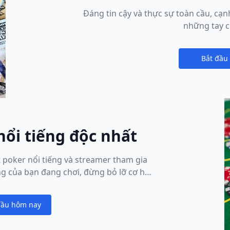
ngôi nhà poker on
Đáng tin cậy và thực sự toàn cầu, cạn
những tay ch
Bắt đầu
Notification
nổi tiếng độc nhất
 poker nổi tiếng và streamer tham gia
ng của bạn đang chơi, đừng bỏ lỡ cơ hội
iao lưu cùng họ!
đầu hôm nay
ions