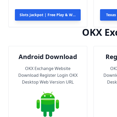
Slots Jackpot | Free Play & Win
Texas
Big
OKX Ex
Android Download
Reg
OKX Exchange Website
OK
Download Register Login OKX
Downlo
Desktop Web Version URL
Desk