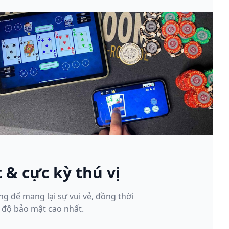
 & cực kỳ thú vị
g để mang lại sự vui vẻ, đồng thời
 độ bảo mật cao nhất.