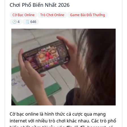
Chơi Phổ Biến Nhất 2026
Cờ Bạc Online
Trò Chơi Online
Game Bài Đổi Thưởng
🕒 4
🗒️ 646
Cờ bạc online là hình thức cá cược qua mạng
internet với nhiều trò chơi khác nhau. Các trò phổ