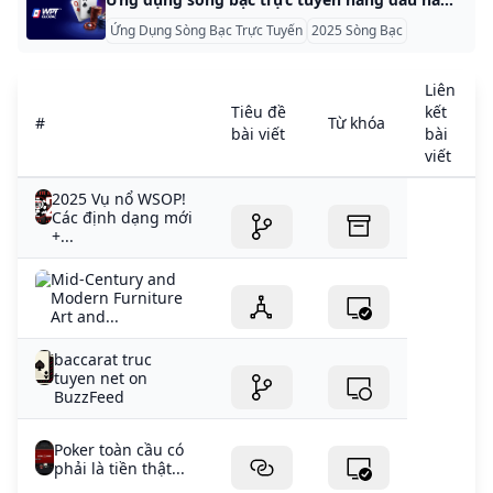
Ứng Dụng Sòng Bạc Trực Tuyến
2025 Sòng Bạc
WPT Toàn Cầ
Liên
Tiêu đề
kết
#
Từ khóa
bài viết
bài
viết
2025 Vụ nổ WSOP!
Các định dạng mới
+...
Mid-Century and
Modern Furniture
Art and...
baccarat truc
tuyen net on
BuzzFeed
Poker toàn cầu có
phải là tiền thật...