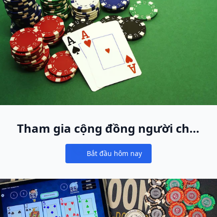
Tham gia cộng đồng người chơi
cash game lớn nhất thế giới
Bắt đầu hôm nay
Notifications