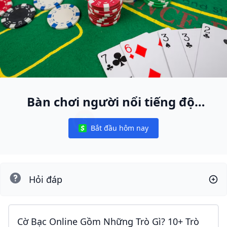
Bàn chơi người nổi tiếng độc
nhất
Bắt đầu hôm nay
Notifications
Hỏi đáp
Cờ Bạc Online Gồm Những Trò Gì? 10+ Trò