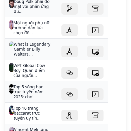
Doug Polk phải đối
mặt với phản ứng
dữ...
Một người phụ nữ
hướng dẫn lựa
chọn đồ...
What is Legendary
Gambler Billy
Walters’...
WPT Global Cow
Boy: Quan điểm
của người...
Top 5 sòng bạc
trực tuyến năm
2025: chơi...
Top 10 trang
baccarat trực
tuyến uy tín...
Vincent Meli tăng