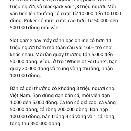
triệu người, và blackjack với 1,8 triệu người. Mỗi
ván tiến lên thường có cược từ 10.000 đến 100.000
đồng. Poker có mức cược cao hơn, từ 50.000 đến
500.000 đồng mỗi ván.
Slot game hay máy đánh bạc online có hơn 14
triệu người hâm mộ toàn cầu với 160+ trò chơi
khác nhau. Mỗi lần quay thường tốn 5.000 đến
50.000 đồng. Ví dụ, ở trò “Wheel of Fortune”, bạn
quay 20.000 đồng và trúng vòng thưởng, nhận
100.000 đồng.
Bắn cá đổi thưởng có khoảng 3 triệu người chơi
Việt Nam. Bạn dùng đạn bắn cá, mỗi viên đạn
1.000 đến 5.000 đồng. Cá lớn có giá cao: cá vàng
50.000 đồng, cá rồng 200.000 đồng. Bạn nạp
100.000 đồng, bắn trúng 3 cá vàng và 1 cá rồng,
tổng thu 350.000 đồng.