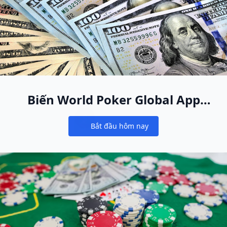
Biến World Poker Global App
thành ngôi nhà poker online
Bắt đầu hôm nay
mới của bạn
Notifications