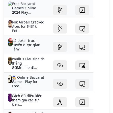
Free Baccarat
Games Online
2024 Play...
Nik Airball Cracked
Aces for $431k
Pot...
Là poker trực
tuyến được gian
lận?
Paulius Plausinaitis
thắng
GGMmillion$...
🧙 Online Baccarat
Game - Play for
Free...
Cách đủ điều kiện
tham gia các sự
kiện...