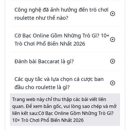
Công nghệ đã ảnh hưởng đến trò chơi
roulette như thế nào?
Cờ Bạc Online Gồm Những Trò Gì? 10+
Trò Chơi Phổ Biến Nhất 2026
Đánh bài Baccarat là gì?
Các quy tắc và lựa chọn cá cược ban
đầu cho roulette là gì?
Trang web này chỉ thu thập các bài viết liên
quan. Để xem bản gốc, vui lòng sao chép và mở
liên kết sau:
Cờ Bạc Online Gồm Những Trò Gì?
10+ Trò Chơi Phổ Biến Nhất 2026