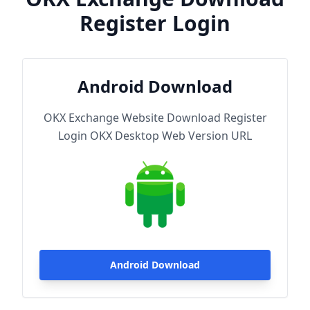
Register Login
Android Download
OKX Exchange Website Download Register
Login OKX Desktop Web Version URL
Android Download