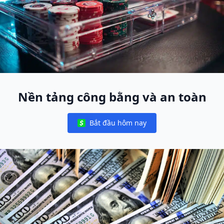
Nền tảng công bằng và an toàn
Bắt đầu hôm nay
Notifications