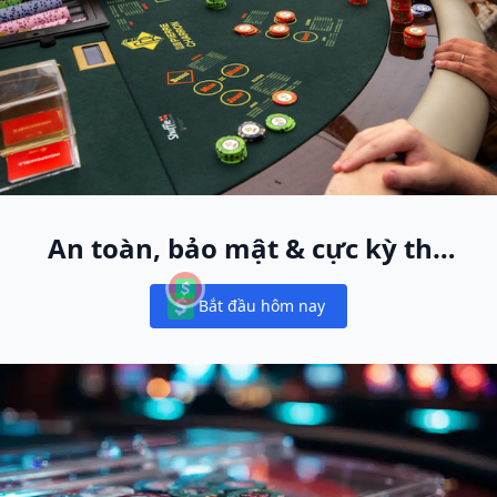
An toàn, bảo mật & cực kỳ thú
vị
Bắt đầu hôm nay
Notifications