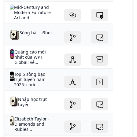
Mid-Century and
Modern Furniture
Art and...
Sòng bài - i9bet
Quảng cáo mới
nhất của WPT
Global: vé...
Top 5 sòng bạc
trực tuyến năm
2025: chơi...
Nhập học trực
tuyến
Elizabeth Taylor -
Diamonds and
Rubies...