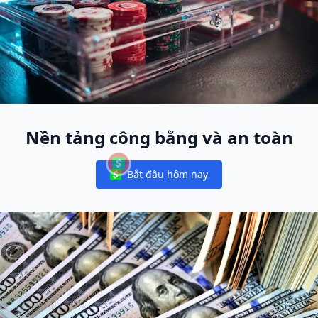
Nền tảng công bằng và an toàn
Bắt đầu hôm nay
Notifications