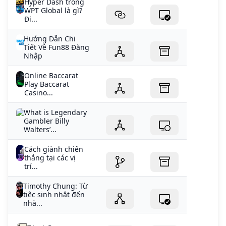
Hyper Dash trong
WPT Global là gì?
Đi...
Hướng Dẫn Chi
Tiết Về Fun88 Đăng
Nhập
Online Baccarat
Play Baccarat
Casino...
What is Legendary
Gambler Billy
Walters’...
Cách giành chiến
thắng tại các vị
trí...
Timothy Chung: Từ
tiệc sinh nhật đến
nhà...