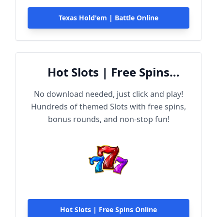
Texas Hold'em | Battle Online
Hot Slots | Free Spins
Online
No download needed, just click and play!
Hundreds of themed Slots with free spins,
bonus rounds, and non-stop fun!
Hot Slots | Free Spins Online