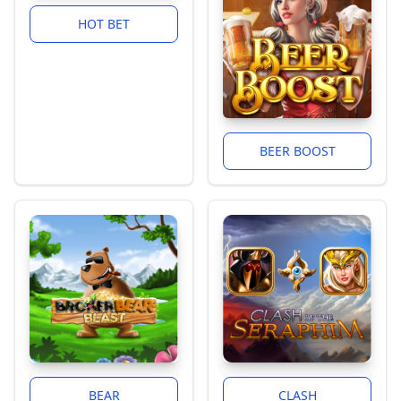
HOT BET
BEER BOOST
BEAR
CLASH