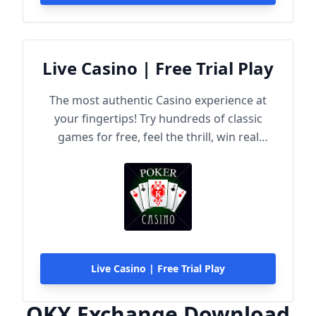
Live Casino | Free Trial Play
The most authentic Casino experience at
your fingertips! Try hundreds of classic
games for free, feel the thrill, win real
rewards!
Live Casino | Free Trial Play
OKX Exchange Download