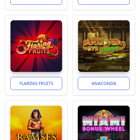
FLARING FRUITS
ANACONDA