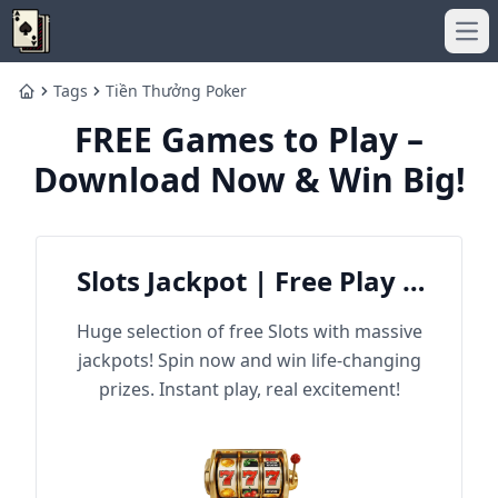
Ope
Tags
Tiền Thưởng Poker
Home
FREE Games to Play –
Download Now & Win Big!
Slots Jackpot | Free Play &
Win Big
Huge selection of free Slots with massive
jackpots! Spin now and win life-changing
prizes. Instant play, real excitement!