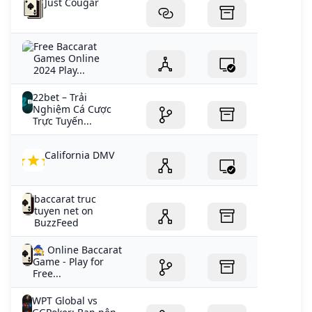
Just Cougar
Free Baccarat
Games Online
2024 Play...
22bet – Trải
Nghiệm Cá Cược
Trực Tuyến...
California DMV
baccarat truc
tuyen net on
BuzzFeed
🧙 Online Baccarat
Game - Play for
Free...
WPT Global vs