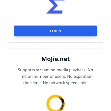
EEVPN
MoJie.net
Supports streaming media playback. No
limit on number of users. No expiration
time limit. No network speed limit.