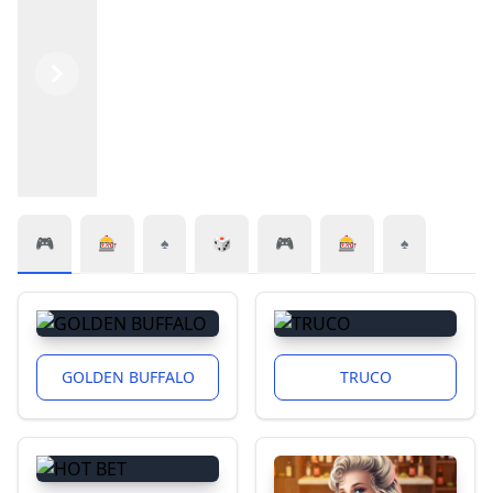
Previous
Next
🎮
🎰
♠️
🎲
🎮
🎰
♠️
GOLDEN BUFFALO
TRUCO