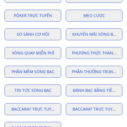
PÔKER TRỰC TUYẾN
MẸO CƯỢC
SO SÁNH CƠ HỘI
KHUYẾN MÃI SÒNG BẠC
VÒNG QUAY MIỄN PHÍ
PHƯƠNG THỨC THANH TOÁ
PHẦN MỀM SÒNG BẠC
PHẦN THƯỞNG TRUNG THÀ
TIN TỨC SÒNG BẠC
ĐÁNH BẠC BẰNG TIỀN THẬT
BACCARAT TRỰC TUYẾN
BACCARAT TRỰC TUYẾN UY 