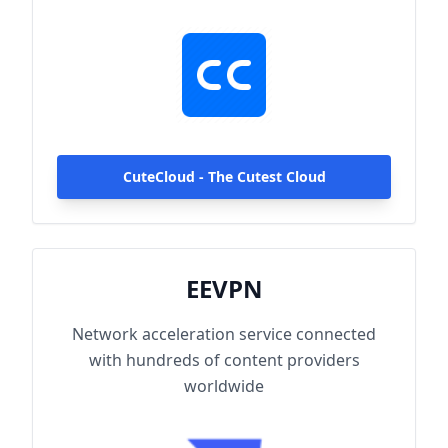
hundreds of content providers worldwide.
With up to 2000Mbps single-line access
capacity and 1000+ high-speed servers
globally, enjoy fast and stable connections
anytime, anywhere.
CuteCloud - The Cutest Cloud
EEVPN
Network acceleration service connected
with hundreds of content providers
worldwide