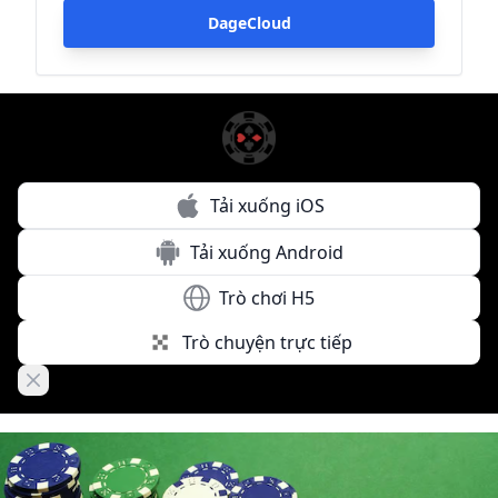
DageCloud
Tải xuống iOS
Tải xuống Android
Trò chơi H5
Trò chuyện trực tiếp
Close banner