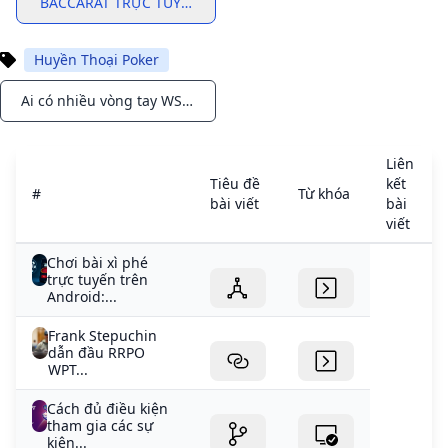
BACCARAT TRỰC TUYẾN NET
Huyền Thoại Poker
Ai có nhiều vòng tay WSOP nhất?
Notifications
Liên
Tiêu đề
kết
#
Từ khóa
bài viết
bài
viết
Chơi bài xì phé
trực tuyến trên
Android:...
Frank Stepuchin
dẫn đầu RRPO
WPT...
Cách đủ điều kiện
tham gia các sự
kiện...