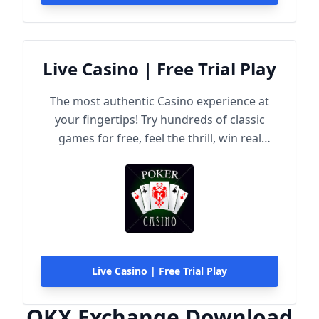
Live Casino | Free Trial Play
The most authentic Casino experience at
your fingertips! Try hundreds of classic
games for free, feel the thrill, win real
rewards!
Live Casino | Free Trial Play
OKX Exchange Download