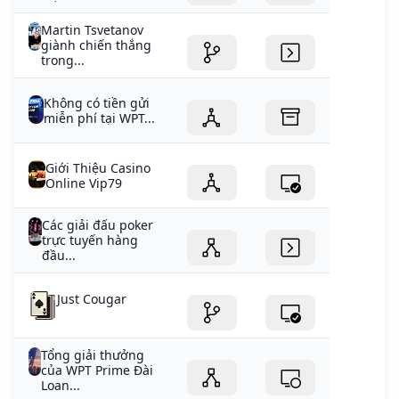
Martin Tsvetanov
giành chiến thắng
trong...
Không có tiền gửi
miễn phí tại WPT...
Giới Thiệu Casino
Online Vip79
Các giải đấu poker
trực tuyến hàng
đầu...
Just Cougar
Tổng giải thưởng
của WPT Prime Đài
Loan...