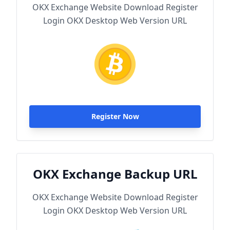
OKX Exchange Website Download Register
Login OKX Desktop Web Version URL
Register Now
OKX Exchange Backup URL
OKX Exchange Website Download Register
Login OKX Desktop Web Version URL