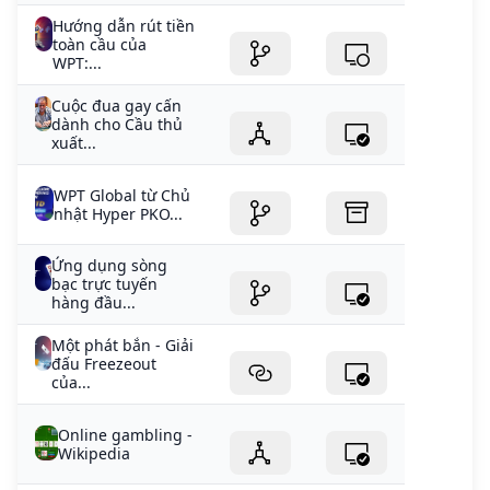
Hướng dẫn rút tiền
toàn cầu của
WPT:...
Cuộc đua gay cấn
dành cho Cầu thủ
xuất...
WPT Global từ Chủ
nhật Hyper PKO...
Ứng dụng sòng
bạc trực tuyến
hàng đầu...
Một phát bắn - Giải
đấu Freezeout
của...
Online gambling -
Wikipedia