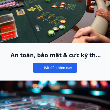
An toàn, bảo mật & cực kỳ thú
vị
Bắt đầu hôm nay
Notifications