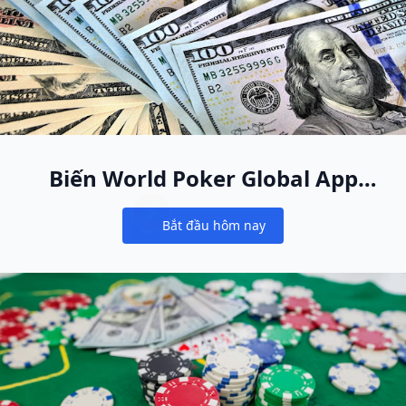
Biến World Poker Global App
thành ngôi nhà poker online
Bắt đầu hôm nay
mới của bạn
Notifications