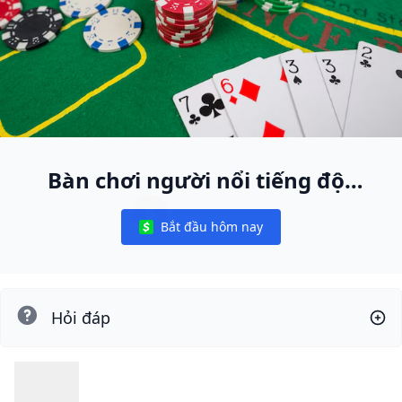
Bàn chơi người nổi tiếng độc
nhất
Bắt đầu hôm nay
Notifications
Hỏi đáp