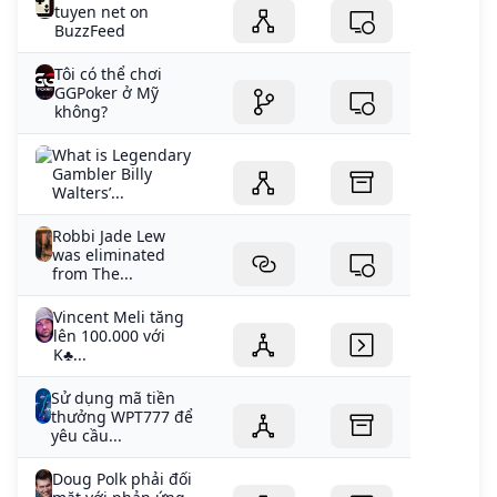
tuyen net on
BuzzFeed
Tôi có thể chơi
GGPoker ở Mỹ
không?
What is Legendary
Gambler Billy
Walters’...
Robbi Jade Lew
was eliminated
from The...
Vincent Meli tăng
lên 100.000 với
K♣️...
Sử dụng mã tiền
thưởng WPT777 để
yêu cầu...
Doug Polk phải đối