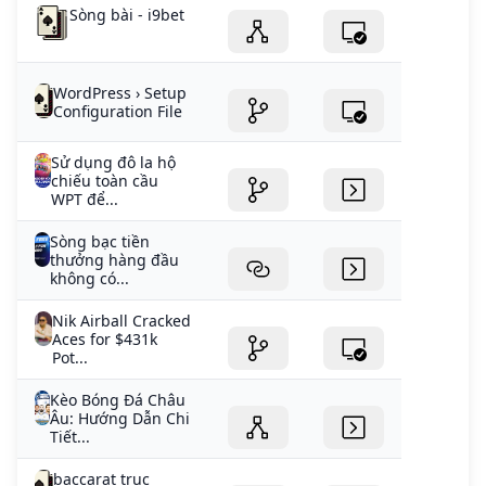
Sòng bài - i9bet
WordPress › Setup
Configuration File
Sử dụng đô la hộ
chiếu toàn cầu
WPT để...
Sòng bạc tiền
thưởng hàng đầu
không có...
Nik Airball Cracked
Aces for $431k
Pot...
Kèo Bóng Đá Châu
Âu: Hướng Dẫn Chi
Tiết...
baccarat truc