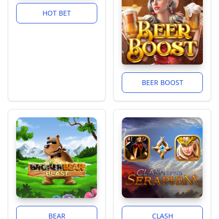
HOT BET
BEER BOOST
BEAR
CLASH